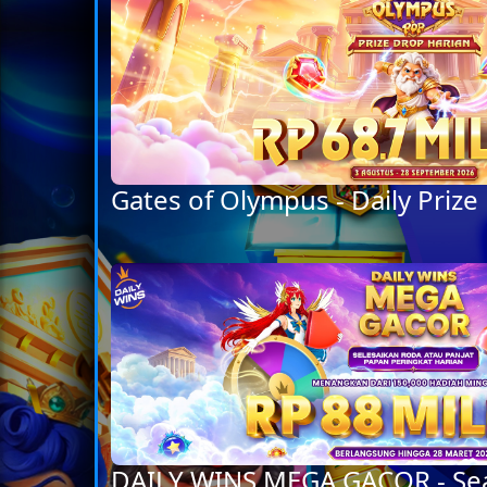
Gates of Olympus - Daily Prize
DAILY WINS MEGA GACOR - Sea