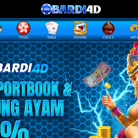
TOGEL
TABLE
FISHING
COCK F.
ARC