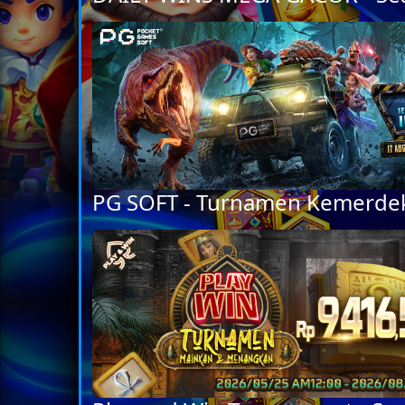
PG SOFT - Turnamen Kemerdeka